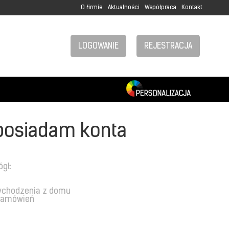
O firmie
Aktualności
Współpraca
Kontakt
LOGOWANIE
REJESTRACJA
posiadam konta
ógł:
ychodzenia z domu
 zamówień