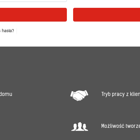
 hasła?
Tryb pracy z kli
 domu
Możliwość tworz