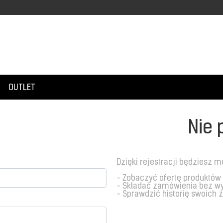
OUTLET
Nie 
Dzięki rejestracji będziesz m
- Zobaczyć ofertę produktów
- Składać zamówienia bez w
- Sprawdzić historię swoich