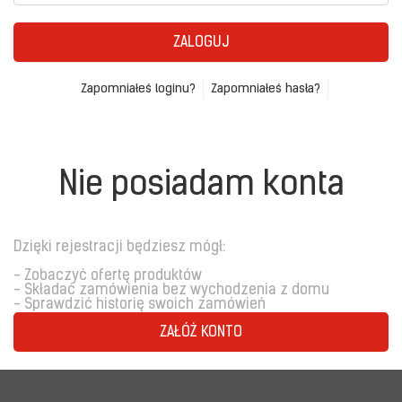
ZALOGUJ
Zapomniałeś loginu?
Zapomniałeś hasła?
Nie posiadam konta
Dzięki rejestracji będziesz mógł:
- Zobaczyć ofertę produktów
- Składać zamówienia bez wychodzenia z domu
- Sprawdzić historię swoich zamówień
ZAŁÓŻ KONTO