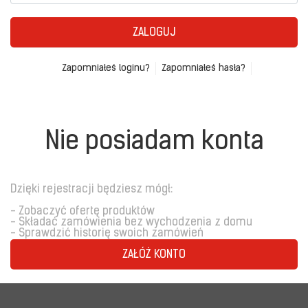
ZALOGUJ
Zapomniałeś loginu?
Zapomniałeś hasła?
Nie posiadam konta
Dzięki rejestracji będziesz mógł:
- Zobaczyć ofertę produktów
- Składać zamówienia bez wychodzenia z domu
- Sprawdzić historię swoich zamówień
ZAŁÓŻ KONTO