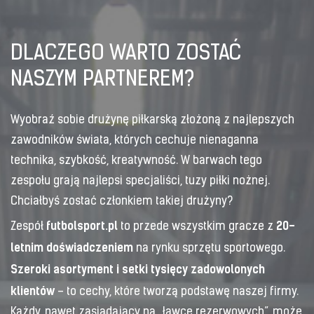
DLACZEGO WARTO ZOSTAĆ
NASZYM PARTNEREM?
Wyobraź sobie drużynę piłkarską złożoną z najlepszych
zawodników świata, których cechuje nienaganna
technika, szybkość, kreatywność. W barwach tego
zespołu grają najlepsi specjaliści, tuzy piłki nożnej.
Chciałbyś zostać członkiem takiej drużyny?
futbolsport.pl
20-
Zespół
to przede wszystkim gracze z
letnim doświadczeniem
na rynku sprzętu sportowego.
Szeroki asortyment i setki tysięcy zadowolonych
klientów
– to cechy, które tworzą podstawę naszej firmy.
Każdy, nawet zasiadający na „ławce rezerwowych”, może