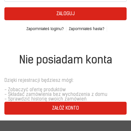
ZALOGUJ
Zapomniałeś loginu?
Zapomniałeś hasła?
Nie posiadam konta
Dzięki rejestracji będziesz mógł:
- Zobaczyć ofertę produktów
- Składać zamówienia bez wychodzenia z domu
- Sprawdzić historię swoich zamówień
ZAŁÓŻ KONTO