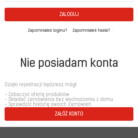
ZALOGUJ
Zapomniałeś loginu?
Zapomniałeś hasła?
Nie posiadam konta
Dzięki rejestracji będziesz mógł:
- Zobaczyć ofertę produktów
- Składać zamówienia bez wychodzenia z domu
- Sprawdzić historię swoich zamówień
ZAŁÓŻ KONTO