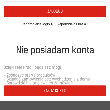
ZALOGUJ
Zapomniałeś loginu?
Zapomniałeś hasła?
Nie posiadam konta
Dzięki rejestracji będziesz mógł:
- Zobaczyć ofertę produktów
- Składać zamówienia bez wychodzenia z domu
- Sprawdzić historię swoich zamówień
ZAŁÓŻ KONTO