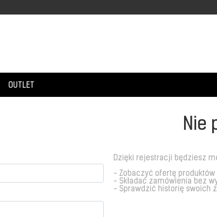
OUTLET
Nie 
Dzięki rejestracji będziesz m
- Zobaczyć ofertę produktów
- Składać zamówienia bez w
- Sprawdzić historię swoich