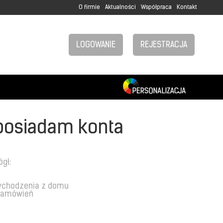
O firmie
Aktualności
Współpraca
Kontakt
LOGOWANIE
REJESTRACJA
posiadam konta
ógł:
ychodzenia z domu
 zamówień