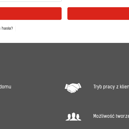
 hasła?
Tryb pracy z kli
 domu
Możliwość tworz