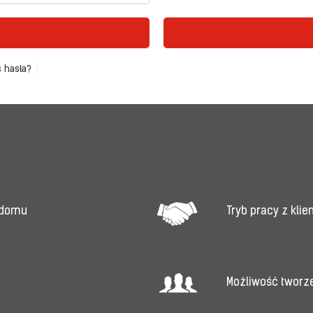
 hasła?
Tryb pracy z kli
 domu
Możliwość tworz