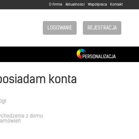
O firmie
Aktualności
Współpraca
Kontakt
LOGOWANIE
REJESTRACJA
posiadam konta
ógł:
ychodzenia z domu
 zamówień