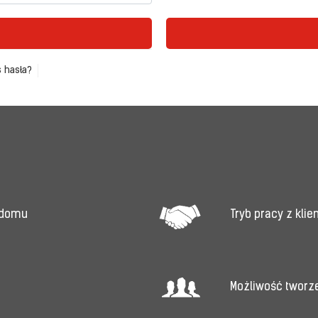
 hasła?
Tryb pracy z kli
 domu
Możliwość tworz