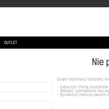
OUTLET
Nie 
Dzięki rejestracji będziesz m
- Zobaczyć ofertę produktów
- Składać zamówienia bez w
- Sprawdzić historię swoich