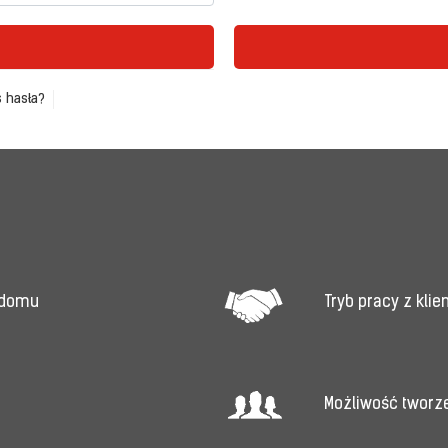
 hasła?
Tryb pracy z kli
 domu
Możliwość tworz