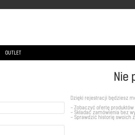
OUTLET
Nie 
Dzięki rejestracji będziesz m
- Zobaczyć ofertę produktów
- Składać zamówienia bez w
- Sprawdzić historię swoich