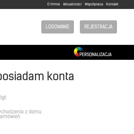
O firmie
Aktualności
Współpraca
Kontakt
LOGOWANIE
REJESTRACJA
posiadam konta
ógł:
ychodzenia z domu
 zamówień