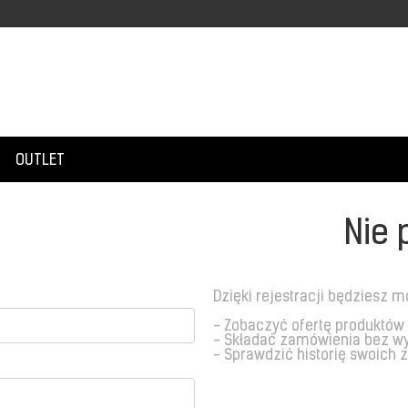
OUTLET
Nie 
Dzięki rejestracji będziesz m
- Zobaczyć ofertę produktów
- Składać zamówienia bez w
- Sprawdzić historię swoich