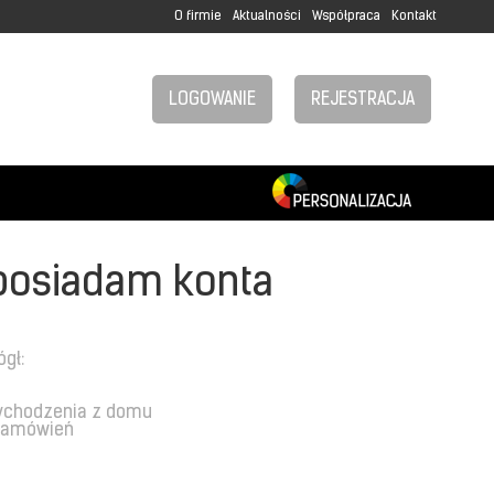
O firmie
Aktualności
Współpraca
Kontakt
LOGOWANIE
REJESTRACJA
posiadam konta
ógł:
ychodzenia z domu
 zamówień