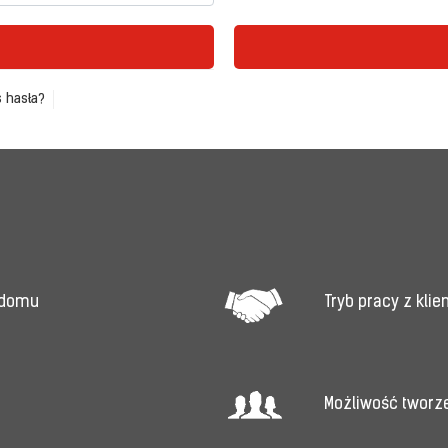
 hasła?
Tryb pracy z kli
 domu
Możliwość tworz