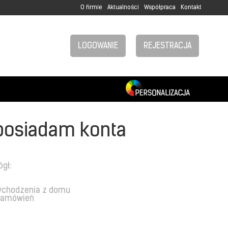
O firmie
Aktualności
Współpraca
Kontakt
LOGOWANIE
REJESTRACJA
posiadam konta
ógł:
ychodzenia z domu
 zamówień