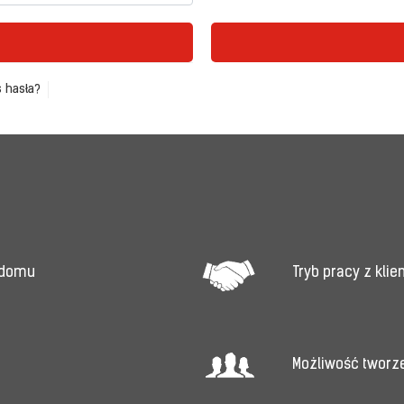
 hasła?
Tryb pracy z kli
 domu
Możliwość tworz