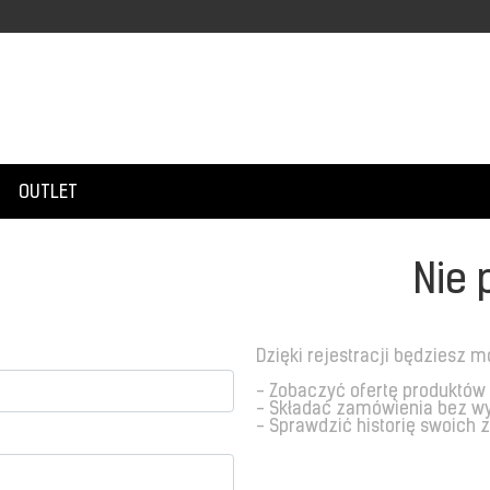
OUTLET
Nie 
Dzięki rejestracji będziesz m
- Zobaczyć ofertę produktów
- Składać zamówienia bez w
- Sprawdzić historię swoich