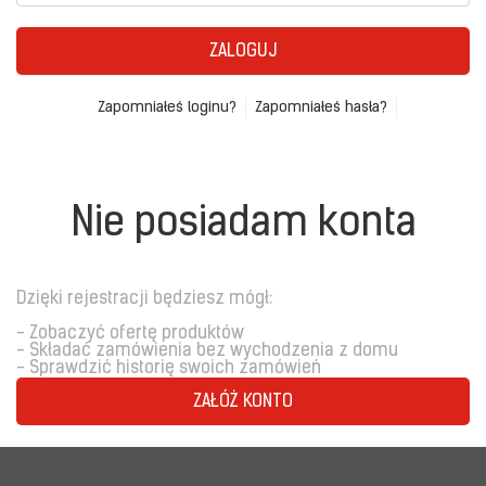
ZALOGUJ
Zapomniałeś loginu?
Zapomniałeś hasła?
Nie posiadam konta
Dzięki rejestracji będziesz mógł:
- Zobaczyć ofertę produktów
- Składać zamówienia bez wychodzenia z domu
- Sprawdzić historię swoich zamówień
ZAŁÓŻ KONTO