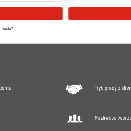
 hasła?
Tryb pracy z kli
 domu
Możliwość tworz