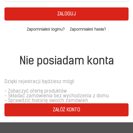
ZALOGUJ
Zapomniałeś loginu?
Zapomniałeś hasła?
Nie posiadam konta
Dzięki rejestracji będziesz mógł:
- Zobaczyć ofertę produktów
- Składać zamówienia bez wychodzenia z domu
- Sprawdzić historię swoich zamówień
ZAŁÓŻ KONTO