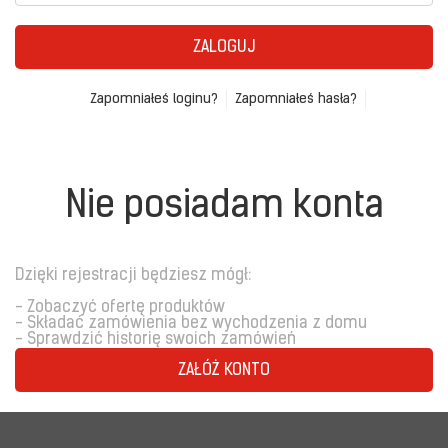
ZALOGUJ
Zapomniałeś loginu?
Zapomniałeś hasła?
Nie posiadam konta
Dzięki rejestracji będziesz mógł:
- Zobaczyć ofertę produktów
- Składać zamówienia bez wychodzenia z domu
- Sprawdzić historię swoich zamówień
ZAŁÓŻ KONTO