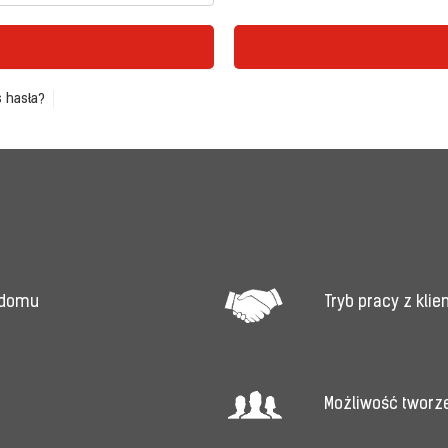
 hasła?
Tryb pracy z kli
 domu
Możliwość tworz