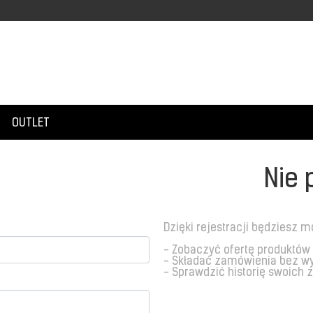
OUTLET
Nie 
Dzięki rejestracji będziesz m
- Zobaczyć ofertę produktów
- Składać zamówienia bez w
- Sprawdzić historię swoich