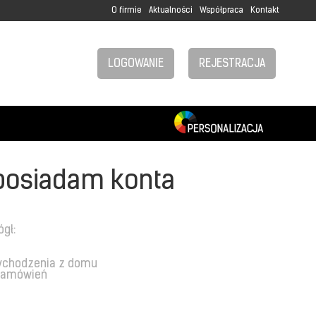
O firmie
Aktualności
Współpraca
Kontakt
LOGOWANIE
REJESTRACJA
posiadam konta
ógł:
ychodzenia z domu
 zamówień