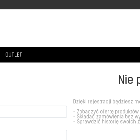
OUTLET
Nie 
Dzięki rejestracji będziesz m
- Zobaczyć ofertę produktów
- Składać zamówienia bez w
- Sprawdzić historię swoich