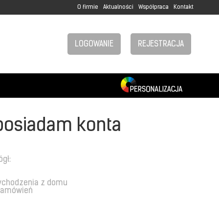
O firmie
Aktualności
Współpraca
Kontakt
LOGOWANIE
REJESTRACJA
posiadam konta
ógł:
ychodzenia z domu
 zamówień