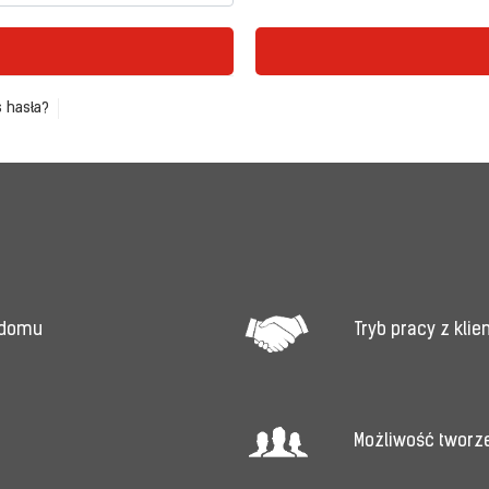
 hasła?
Tryb pracy z kli
 domu
Możliwość tworz